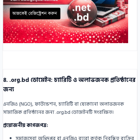
৪. .org.bd ডোমেইন: চ্যারিটি ও অলাভজনক প্রতিষ্ঠানের
জন্য
এনজিও (NGO), ফাউন্ডেশন, চ্যারিটি বা যেকোনো অলাভজনক
সামাজিক প্রতিষ্ঠানের জন্য .org.bd ডোমেইনটি সংরক্ষিত।
প্রয়োজনীয় কাগজপত্র:
সমাজসেবা অধিদপ্তর বা এনজিও ব্যুরো কর্তৃক নিবন্ধিত ব্যক্তির