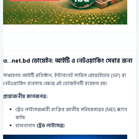
৩. .net.bd ডোমেইন: আইটি ও নেটওয়ার্কিং সেবার জন্য
সাধারণত আইটি প্রতিষ্ঠান, ইন্টারনেট সার্ভিস প্রোভাইডার (ISP) বা
নেটওয়ার্কিং ব্যবসার ক্ষেত্রে এই ডোমেইনটি ব্যবহৃত হয়।
প্রয়োজনীয় কাগজপত্র:
ট্রেড লাইসেন্সধারী ব্যক্তির জাতীয় পরিচয়পত্রের (NID) স্ক্যান
কপি।
হালনাগাদ
ট্রেড লাইসেন্স
।