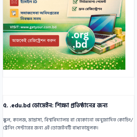
৫. .edu.bd ডোমেইন: শিক্ষা প্রতিষ্ঠানের জন্য
স্কুল, কলেজ, মাদ্রাসা, বিশ্ববিদ্যালয় বা যেকোনো অনুমোদিত কোচিং/
ট্রেনিং সেন্টারের জন্য এই ডোমেইনটি বাধ্যতামূলক।