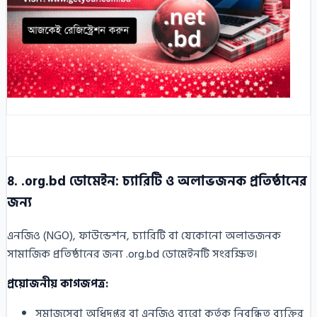
৪. .org.bd ডোমেইন: চ্যারিটি ও অলাভজনক প্রতিষ্ঠানের
জন্য
এনজিও (NGO), ফাউন্ডেশন, চ্যারিটি বা যেকোনো অলাভজনক
সামাজিক প্রতিষ্ঠানের জন্য .org.bd ডোমেইনটি সংরক্ষিত।
প্রয়োজনীয় কাগজপত্র:
সমাজসেবা অধিদপ্তর বা এনজিও ব্যুরো কর্তৃক নিবন্ধিত ব্যক্তির