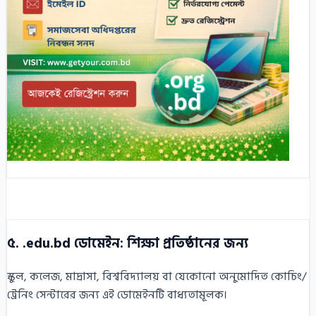
৫. .edu.bd ডোমেইন: শিক্ষা প্রতিষ্ঠানের জন্য
স্কুল, কলেজ, মাদ্রাসা, বিশ্ববিদ্যালয় বা যেকোনো অনুমোদিত কোচিং/
ট্রেনিং সেন্টারের জন্য এই ডোমেইনটি বাধ্যতামূলক।