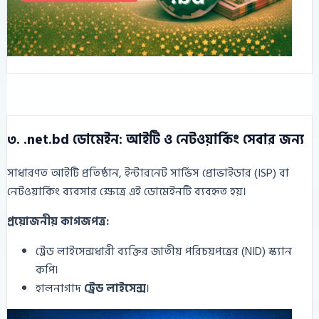
৩. .net.bd ডোমেইন: আইটি ও নেটওয়ার্কিং সেবার জন্য
সাধারণত আইটি প্রতিষ্ঠান, ইন্টারনেট সার্ভিস প্রোভাইডার (ISP) বা
নেটওয়ার্কিং ব্যবসার ক্ষেত্রে এই ডোমেইনটি ব্যবহৃত হয়।
প্রয়োজনীয় কাগজপত্র:
ট্রেড লাইসেন্সধারী ব্যক্তির জাতীয় পরিচয়পত্রের (NID) স্ক্যান
কপি।
হালনাগাদ
ট্রেড লাইসেন্স
।