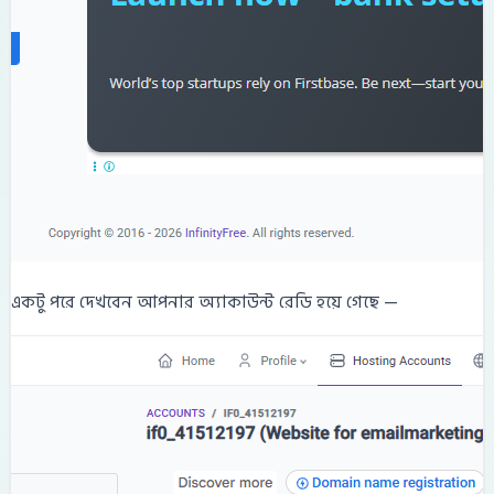
একটু পরে দেখবেন আপনার অ্যাকাউন্ট রেডি হয়ে গেছে —