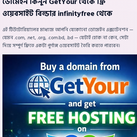
ডোমেইন কিনুন GetYour থেকে ফ্রি
ওয়েবসাইট বিল্ডার infinityfree থেকে
এই টিউটোরিয়ালের মাধ্যমে আপনি যেকোনো ডোমেইন এক্সটেনশন —
যেমন .com, .net, .org, .com.bd, .bd — যেটাই হোক না কেন, সেটা
দিয়ে সম্পূর্ণ ফ্রিতে একটা পূর্ণাঙ্গ ওয়েবসাইট তৈরি করতে পারবেন।