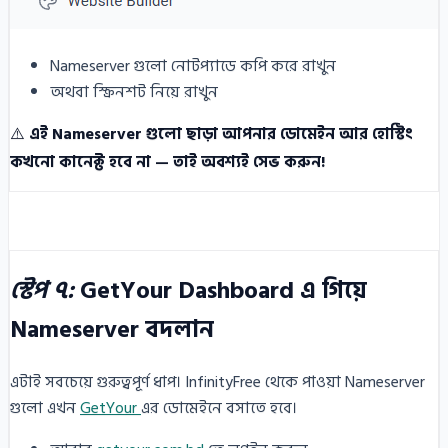
Nameserver গুলো নোটপ্যাডে কপি করে রাখুন
অথবা স্ক্রিনশট নিয়ে রাখুন
⚠️
এই Nameserver গুলো ছাড়া আপনার ডোমেইন আর হোস্টিং
কখনো কানেক্ট হবে না — তাই অবশ্যই সেভ করুন!
স্টেপ ৭:
GetYour Dashboard এ গিয়ে
Nameserver বদলান
এটাই সবচেয়ে গুরুত্বপূর্ণ ধাপ। InfinityFree থেকে পাওয়া Nameserver
গুলো এখন
GetYour
এর ডোমেইনে বসাতে হবে।