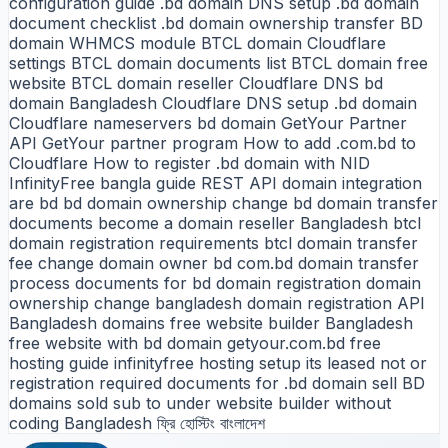
configuration guide
.bd domain DNS setup
.bd domain
document checklist
.bd domain ownership transfer
BD
domain WHMCS module
BTCL domain Cloudflare
settings
BTCL domain documents list
BTCL domain free
website
BTCL domain reseller
Cloudflare DNS bd
domain Bangladesh
Cloudflare DNS setup .bd domain
Cloudflare nameservers bd domain
GetYour Partner
API
GetYour partner program
How to add .com.bd to
Cloudflare
How to register .bd domain with NID
InfinityFree bangla guide
REST API domain integration
are
bd
bd domain ownership change
bd domain transfer
documents
become a domain reseller Bangladesh
btcl
domain registration requirements
btcl domain transfer
fee
change domain owner bd
com.bd domain transfer
process
documents for bd domain registration
domain
ownership change bangladesh
domain registration API
Bangladesh
domains
free website builder Bangladesh
free website with bd domain
getyour.com.bd free
hosting guide
infinityfree hosting setup
its
leased
not
or
registration
required documents for .bd domain
sell BD
domains
sold
sub
to
under
website builder without
coding Bangladesh
ফ্রি হোস্টিং বাংলাদেশ